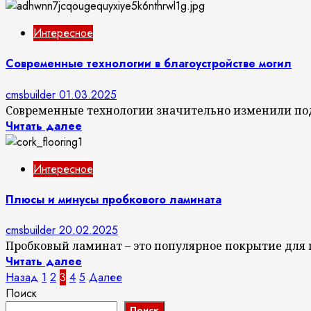
Интересное
Современные технологии в благоустройстве могил
cmsbuilder
01.03.2025
Современные технологии значительно изменили подх
Читать далее
Интересное
Плюсы и минусы пробкового ламината
cmsbuilder
20.02.2025
Пробковый ламинат – это популярное покрытие для по
Читать далее
Пагинация
Назад
1
2
3
4
5
Далее
Поиск
записей
Поиск