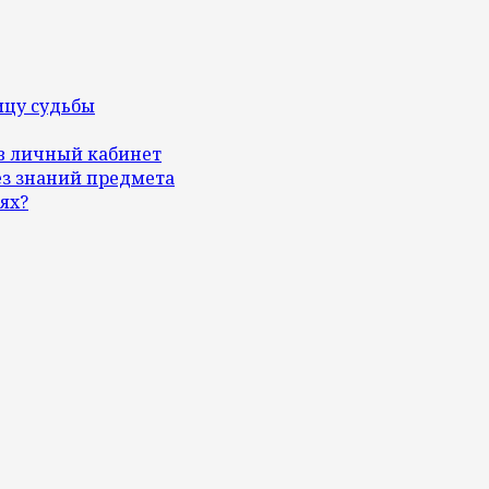
ицу судьбы
 в личный кабинет
ез знаний предмета
ях?