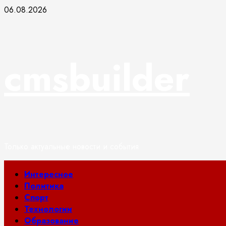
Перейти
06.08.2026
к
содержимому
cmsbuilder
Только актуальные новости и события
Основное
Интересное
меню
Политика
Спорт
Технологии
Образование