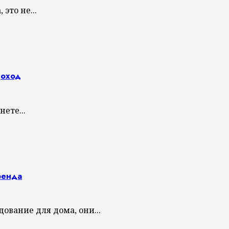
это не...
доход
ете...
ренда
вание для дома, они...