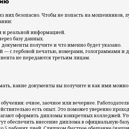
цию
з них безопасно. Чтобы не попасть на мошенников, лу
ании:
и и реальной информацией.
ерез базу данных.
е документы получите и что именно будет указано.
ий — с гербовой печатью, номерами, голограммами и
иента не передаются третьим лицам.
мать, какие документы вы получите и как ими можно 
обучения: очное, заочное или вечернее. Работодатели
действительно есть опыт. Это поможет уверенно прохо
агают оформить дипломы конкретных колледжей. Уточ
ут обеспечить внесение диплома в официальную базу
до 5 рабочих дней. Слишком быстрое обещание (напри