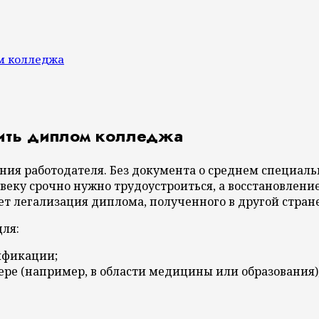
м колледжа
ить диплом колледжа
ания работодателя. Без документа о среднем специал
овеку срочно нужно трудоустроиться, а восстановлен
 легализация диплома, полученного в другой стране
для:
ификации;
ере (например, в области медицины или образования)