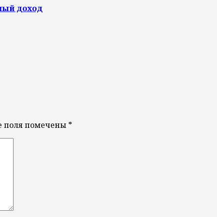
ный доход
е поля помечены
*