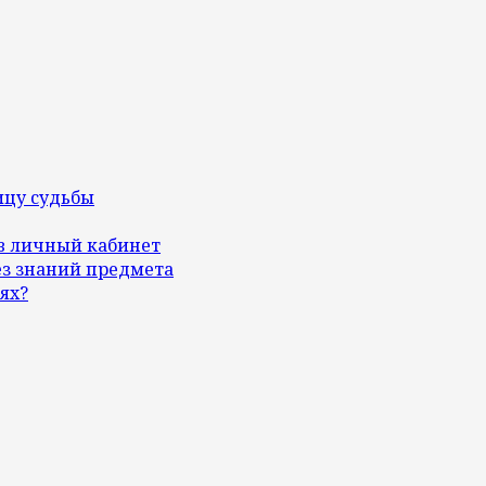
ицу судьбы
 в личный кабинет
ез знаний предмета
ях?