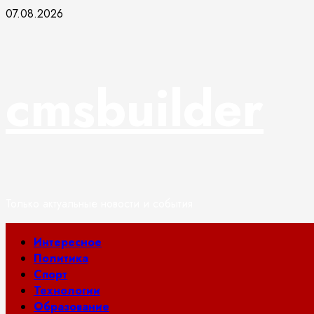
Перейти
07.08.2026
к
содержимому
cmsbuilder
Только актуальные новости и события
Основное
Интересное
меню
Политика
Спорт
Технологии
Образование